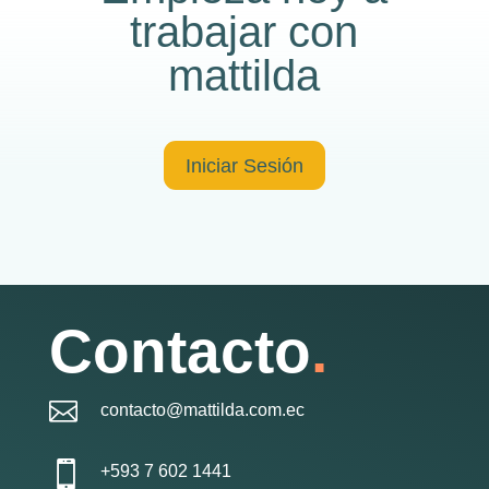
trabajar con
mattilda
Iniciar Sesión
Contacto
.

contacto@mattilda.com.ec

+593 7 602 1441