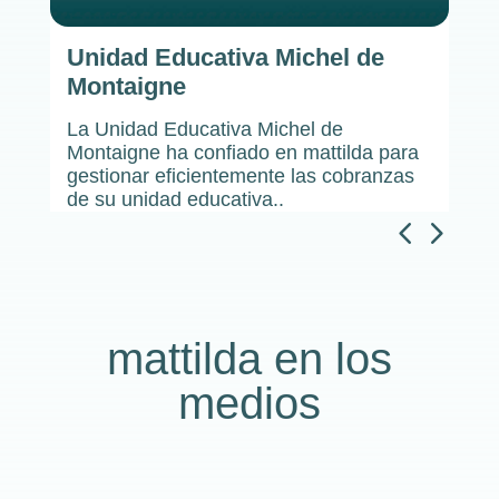
Liceo 
 de
Fisher School
El Liceo 
Michel Castro, asistente administrativa
confiado 
de Fisher School, revela cómo mattilda
eficient
lda para
Unidad E
ha revolucionado la gestión de pagos en
obranzas
su Unidad Educativa.
4
5
mattilda en los
medios