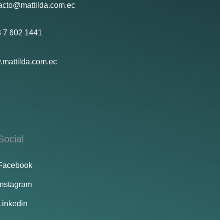
acto@mattilda.com.ec
 7 602 1441
mattilda.com.ec
Social
Facebook
Instagram
Linkedin