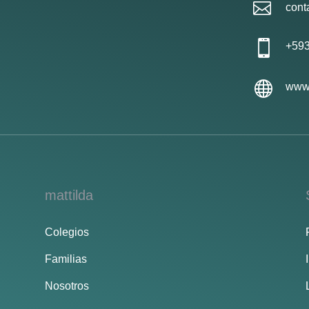

cont

+593

www.
mattilda
Colegios
Familias
Nosotros